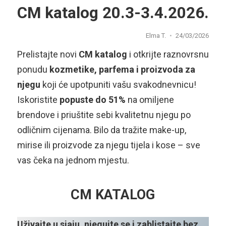
CM katalog 20.3-3.4.2026.
Elma T.
24/03/2026
Prelistajte novi
CM katalog
i otkrijte raznovrsnu
ponudu
kozmetike, parfema i proizvoda za
njegu
koji će upotpuniti vašu svakodnevnicu!
Iskoristite
popuste do 51%
na omiljene
brendove i priuštite sebi kvalitetnu njegu po
odličnim cijenama. Bilo da tražite make-up,
mirise ili proizvode za njegu tijela i kose – sve
vas čeka na jednom mjestu.
CM KATALOG
Uživajte u sjaju, njegujte se i zablistajte bez