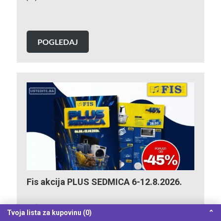
POGLEDAJ
Fis akcija PLUS SEDMICA 6-12.8.2026.
Stiže Fis PLUS SEDMICA sa super ponudama koje
Tvoja lista za kupovinu (0)
⌃
vrijedi iskoristiti! Očekuju vas sniženja do 45% na…