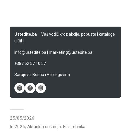
Ustedite.ba
– Vaš vodič kroz akcije, popuste i kataloge
u BiH.
info@ustedite.ba
|
marketing@ustedite.ba
+387 62 57 10 57
Sarajevo, Bosna i Hercegovina
25/05/2026
In
2026
,
Aktuelna sniženja
,
Fis
,
Tehnika