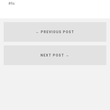
fis
← PREVIOUS POST
NEXT POST →