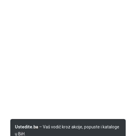
Ustedite.ba
– Vaš vodič kroz akcije, popuste i kataloge
u BiH.