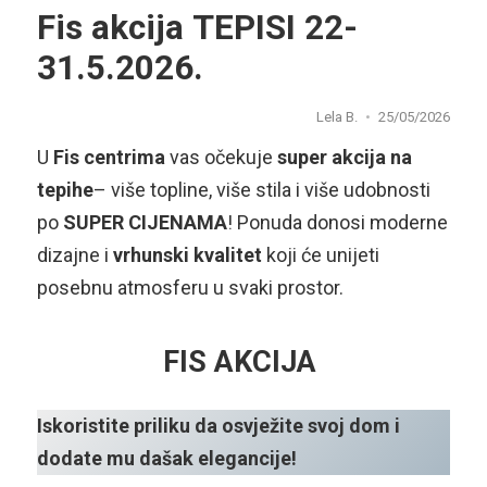
Fis akcija TEPISI 22-
31.5.2026.
Lela B.
25/05/2026
U
Fis centrima
vas očekuje
super akcija na
tepihe
– više topline, više stila i više udobnosti
po
SUPER CIJENAMA
! Ponuda donosi moderne
dizajne i
vrhunski kvalitet
koji će unijeti
posebnu atmosferu u svaki prostor.
FIS AKCIJA
Iskoristite priliku da osvježite svoj dom i
dodate mu dašak elegancije!