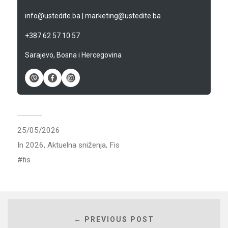
info@ustedite.ba
|
marketing@ustedite.ba
+387 62 57 10 57
Sarajevo, Bosna i Hercegovina
25/05/2026
In
2026
,
Aktuelna sniženja
,
Fis
fis
← PREVIOUS POST