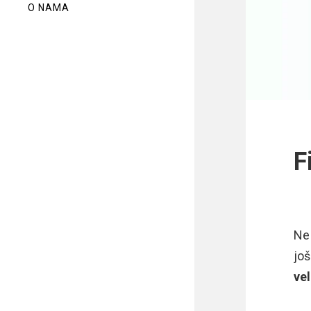
O NAMA
F
Ne 
još
ve