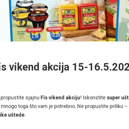
is vikend akcija 15-16.5.20
propustite sjajnu
Fis vikend akciju
! Iskoristite
super uš
 mnogo toga što vam je potrebno. Ne propustite priliku – 
like uštede
.