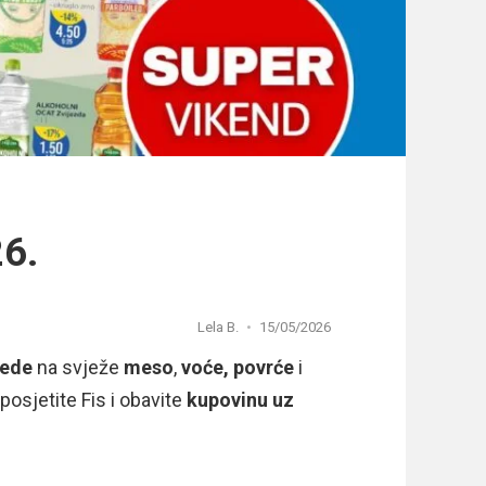
26.
Lela B.
15/05/2026
tede
na svježe
meso
,
voće, povrće
i
posjetite Fis i obavite
kupovinu uz