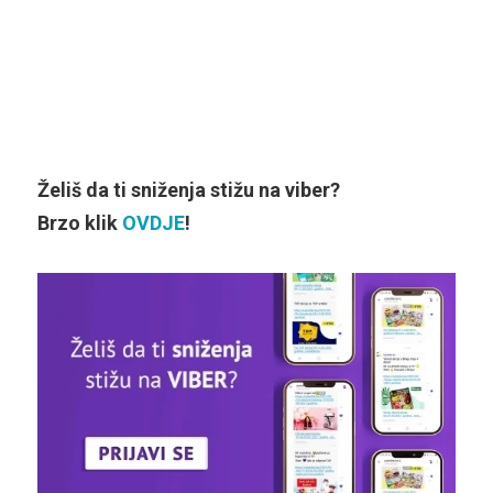
Želiš da ti sniženja stižu na viber?
Brzo klik
OVDJE
!