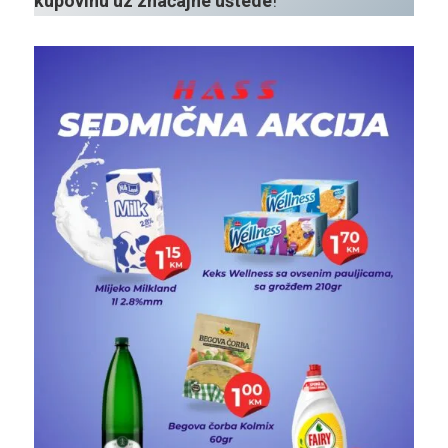
kupovinu uz značajne uštede
!