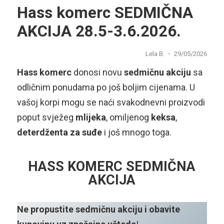
Hass komerc SEDMIČNA
AKCIJA 28.5-3.6.2026.
Lela B.
29/05/2026
Hass komerc
donosi novu
sedmičnu akciju
sa
odličnim ponudama po još boljim cijenama. U
vašoj korpi mogu se naći svakodnevni proizvodi
poput svježeg
mlijeka
, omiljenog
keksa
,
deterdženta za suđe
i još mnogo toga.
HASS KOMERC SEDMIČNA
AKCIJA
Ne propustite sedmičnu akciju i obavite