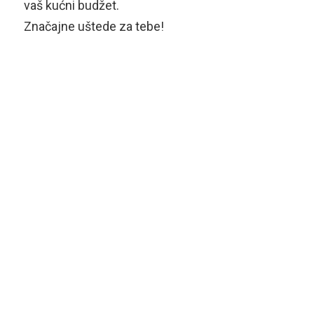
vaš kućni budžet.
Značajne uštede za tebe!