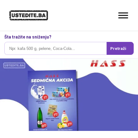
Šta tražite na sniženju?
Pretraži