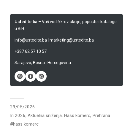
Ustedite.ba
– Vaš vodič kroz akcije, popuste i kataloge
u BiH.
info@ustedite.ba
|
marketing@ustedite.ba
+387 62 57 10 57
Sarajevo, Bosna i Hercegovina
29/05/2026
In
2026
,
Aktuelna sniženja
,
Hass komerc
,
Prehrana
hass komerc