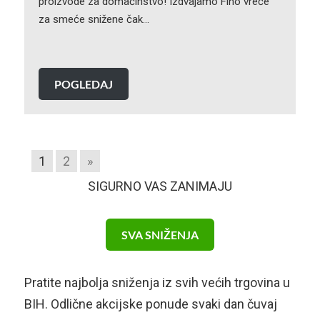
proizvode za domaćinstvo! Izdvajamo Fino vreće
za smeće snižene čak…
POGLEDAJ
1
2
»
SIGURNO VAS ZANIMAJU
SVA SNIŽENJA
Pratite najbolja sniženja iz svih većih trgovina u
BIH. Odlične akcijske ponude svaki dan čuvaj