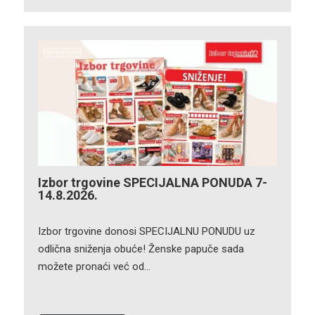
Izbor trgovine SPECIJALNA PONUDA 7-
14.8.2026.
Izbor trgovine donosi SPECIJALNU PONUDU uz
odlična sniženja obuće! Ženske papuče sada
možete pronaći već od…