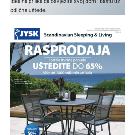
Idealna prilika da osvježite svoj dom i baštu uz
odlične uštede.