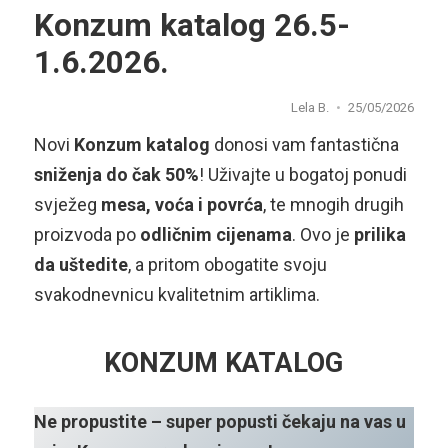
Konzum katalog 26.5-
1.6.2026.
Lela B.
25/05/2026
Novi
Konzum katalog
donosi vam fantastična
sniženja do čak
50%
! Uživajte u bogatoj ponudi
svježeg
mesa, voća i povrća
, te mnogih drugih
proizvoda po
odličnim cijenama
. Ovo je
prilika
da uštedite
, a pritom obogatite svoju
svakodnevnicu kvalitetnim artiklima.
KONZUM KATALOG
Ne propustite – super popusti čekaju na vas u