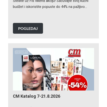
Štedite uz Fis vikend akciju! Sačuvajte svoj kućni
budžet i iskoristite popuste do 44% na pažljivo…
POGLEDAJ
CM Katalog 7-21.8.2026