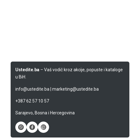
Ustedite.ba
– Vaš vodič kroz akcije, popuste i kataloge
u BiH.
info@ustedite.ba
|
marketing@ustedite.ba
+387 62 57 10 57
Sarajevo, Bosna i Hercegovina