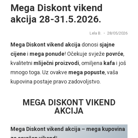
Mega Diskont vikend
akcija 28-31.5.2026.
Lela B.
28/05/2026
Mega Diskont vikend akcija
donosi
sjajne
cijene
i
mega ponude
! Očekuje svježe
povrće
,
kvalitetni
mliječni proizvodi
, omiljena
kafa
i još
mnogo toga. Uz ovakve
mega popuste
, vaša
kupovina postaje pravo zadovoljstvo.
MEGA DISKONT VIKEND
AKCIJA
Mega Diskont vikend akcija – mega kupovina