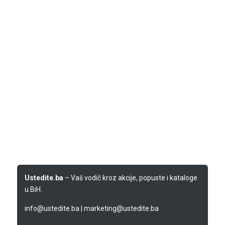
Ustedite.ba
– Vaš vodič kroz akcije, popuste i kataloge
u BiH.
info@ustedite.ba
|
marketing@ustedite.ba