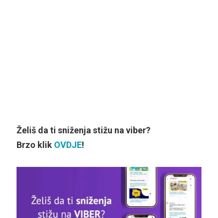
Želiš da ti sniženja stižu na viber?
Brzo klik
OVDJE
!