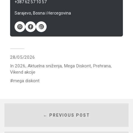
+387 62 57 10 57
Sarajevo, Bosna i Hercegovina
28/05/2026
In
2026
,
Aktuelna sniženja
,
Mega Diskont
,
Prehrana
,
Vikend akcije
mega diskont
← PREVIOUS POST