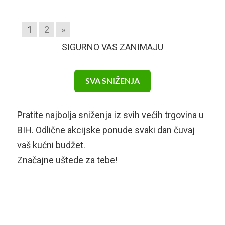
1
2
»
SIGURNO VAS ZANIMAJU
SVA SNIŽENJA
Pratite najbolja sniženja iz svih većih trgovina u
BIH. Odlične akcijske ponude svaki dan čuvaj
vaš kućni budžet.
Značajne uštede za tebe!