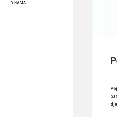
O NAMA
P
Pe
baz
dje