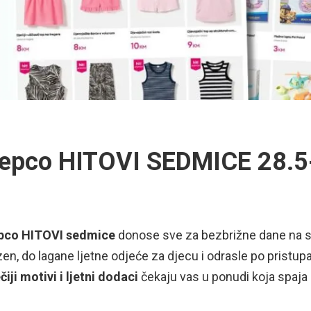
epco HITOVI SEDMICE 28.5
pco HITOVI sedmice
donose sve za bezbrižne dane na su
en, do lagane ljetne odjeće za djecu i odrasle po pristu
čiji motivi i ljetni dodaci
čekaju vas u ponudi koja spaja 