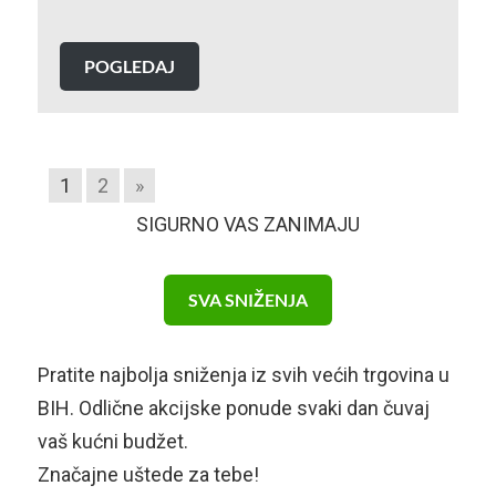
POGLEDAJ
1
2
»
SIGURNO VAS ZANIMAJU
SVA SNIŽENJA
Pratite najbolja sniženja iz svih većih trgovina u
BIH. Odlične akcijske ponude svaki dan čuvaj
vaš kućni budžet.
Značajne uštede za tebe!