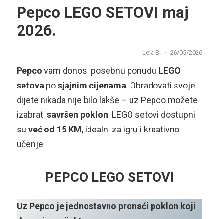
Pepco LEGO SETOVI maj
2026.
Lela B.
26/05/2026
Pepco
vam donosi posebnu ponudu
LEGO
setova
po
sjajnim cijenama
. Obradovati svoje
dijete nikada nije bilo lakše – uz Pepco možete
izabrati
savršen poklon
. LEGO setovi dostupni
su
već od 15 KM
, idealni za igru i kreativno
učenje.
PEPCO LEGO SETOVI
Uz Pepco je jednostavno pronaći poklon koji