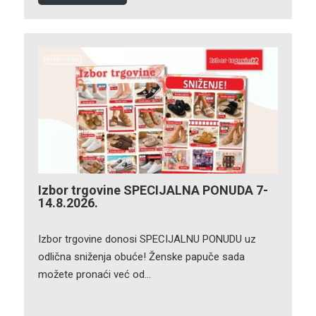
Izbor trgovine SPECIJALNA PONUDA 7-
14.8.2026.
Izbor trgovine donosi SPECIJALNU PONUDU uz
odlična sniženja obuće! Ženske papuče sada
možete pronaći već od…