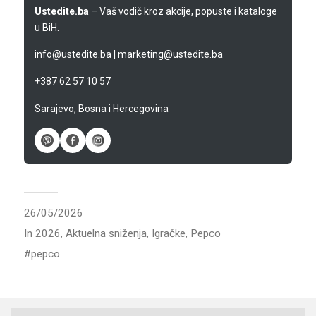
Ustedite.ba
– Vaš vodič kroz akcije, popuste i kataloge
u BiH.
info@ustedite.ba
|
marketing@ustedite.ba
+387 62 57 10 57
Sarajevo, Bosna i Hercegovina
26/05/2026
In
2026
,
Aktuelna sniženja
,
Igračke
,
Pepco
pepco