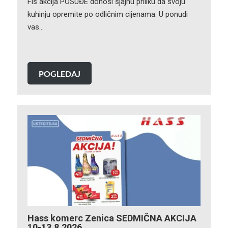
Fis akcija POSUĐE donosi sjajnu priliku da svoju
kuhinju opremite po odličnim cijenama. U ponudi
vas…
POGLEDAJ
Hass komerc Zenica SEDMIČNA AKCIJA
10-13.8.2026.