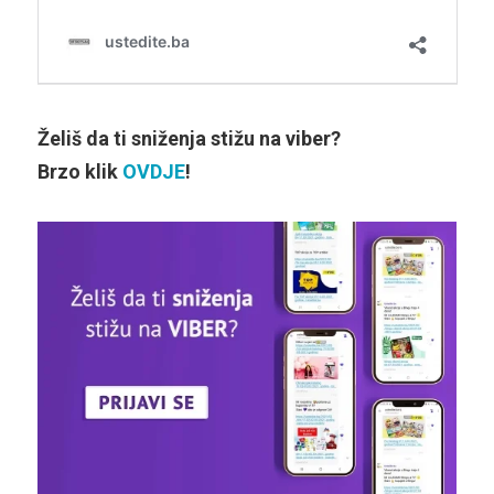
Želiš da ti sniženja stižu na viber?
Brzo klik
OVDJE
!