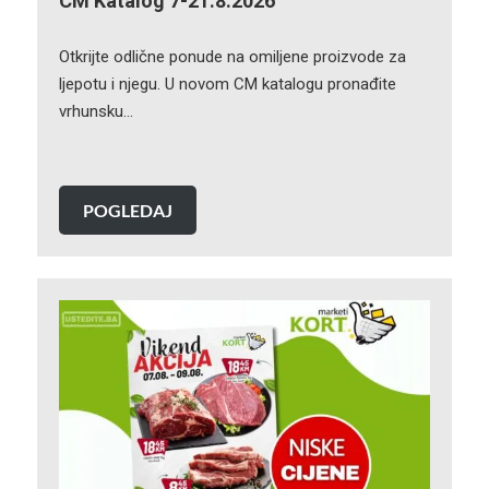
CM Katalog 7-21.8.2026
Otkrijte odlične ponude na omiljene proizvode za
ljepotu i njegu. U novom CM katalogu pronađite
vrhunsku…
POGLEDAJ