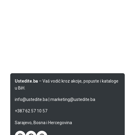
Ustedite.ba
– Vaš vodič kroz akcije, popuste i kataloge
u BiH.
info@ustedite.ba
|
marketing@ustedite.ba
+387 62 57 10 57
Sarajevo, Bosna i Hercegovina