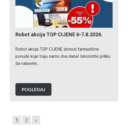
Robot akcija TOP CIJENE 6-7.8.2026.
Robot akcija TOP CIJENE donosi fantastične
ponude koje traju samo dva dana! Iskoristite priliku
da nabavite…
POGLEDAJ
1
2
»