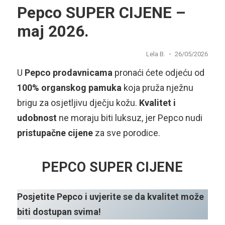
Pepco SUPER CIJENE –
maj 2026.
Lela B.
26/05/2026
U
Pepco prodavnicama
pronaći ćete odjeću od
100% organskog pamuka
koja pruža nježnu
brigu za osjetljivu dječju kožu.
Kvalitet i
udobnost
ne moraju biti luksuz, jer Pepco nudi
pristupačne cijene
za sve porodice.
PEPCO SUPER CIJENE
Posjetite Pepco i uvjerite se da kvalitet može
biti dostupan svima!