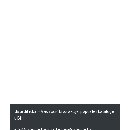
Ustedite.ba
– Vaš vodič kroz akcije, popuste i kataloge
u BiH.
info@ustedite.ba
|
marketing@ustedite.ba