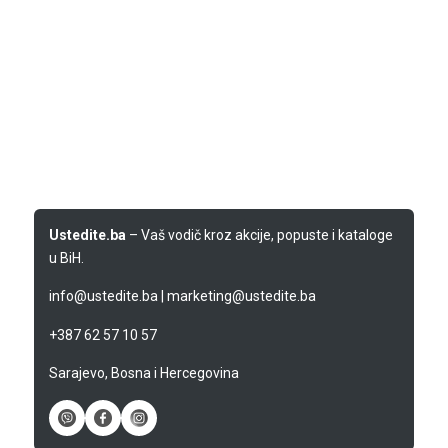
Ustedite.ba
– Vaš vodič kroz akcije, popuste i kataloge
u BiH.
info@ustedite.ba
|
marketing@ustedite.ba
+387 62 57 10 57
Sarajevo, Bosna i Hercegovina