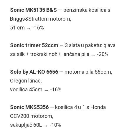
Sonic MK5135 B&S
— benzinska kosilica s
Briggs&Stratton motorom,
51 cm → -16%
Sonic trimer 52ccm
— 3 alata u paketu: glava
za silk + trokraki nož + lančana pila → -20%
Solo by AL-KO 6656
— motorna pila 56ccm,
Oregon lanac,
vodilica 45cm → -16%
Sonic MKS5356
— kosilica 4 u 1 s Honda
GCV200 motorom,
sakupljač 60L → -10%