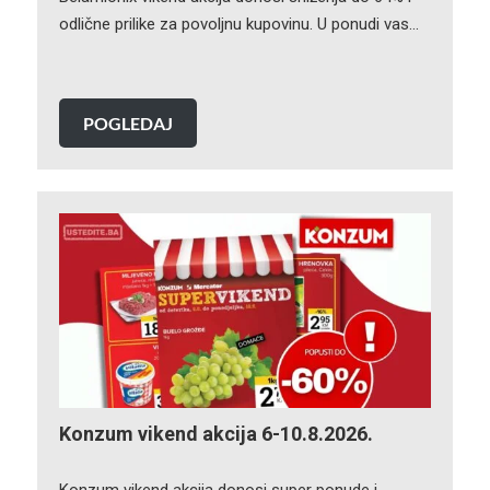
odlične prilike za povoljnu kupovinu. U ponudi vas…
POGLEDAJ
Konzum vikend akcija 6-10.8.2026.
Konzum vikend akcija donosi super ponude i