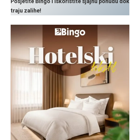
Posjetite Bingo i iskoristite sjajnu ponudu dok
traju zalihe!