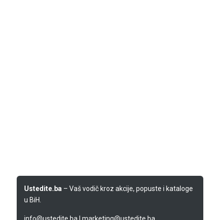
Ustedite.ba
– Vaš vodič kroz akcije, popuste i kataloge
u BiH.
info@ustedite.ba
|
marketing@ustedite.ba