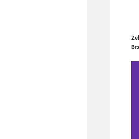
Žel
Br