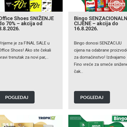
Office Shoes SNIŽENJE
Bingo SENZACIONAL
do 70% – akcija od
CIJENE – akcija do
8.8.2026.
16.8.2026.
Vrijeme je za FINAL SALE u
Bingo donosi SENZACIJU
Office Shoes! Ako ste čekali
cijena na odabrane proizvod
pravi trenutak za novi par,…
za domaćinstvo! Izdvajamo
Fino vreće za smeće snižen
čak…
POGLEDAJ
POGLEDAJ