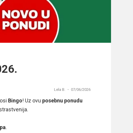
026.
Lela B.
07/06/2026
nosi
Bingo
! Uz ovu
posebnu ponudu
strastvenija.
opa
.