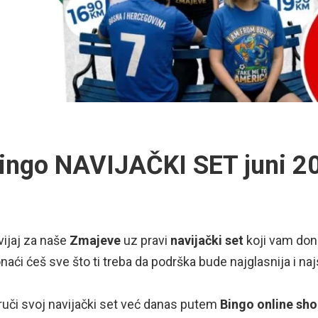
ingo NAVIJAČKI SET juni 2
ijaj za naše
Zmajeve
uz pravi
navijački set
koji vam do
naći ćeš sve što ti treba da podrška bude najglasnija i naj
uči svoj navijački set već danas putem
Bingo online sh