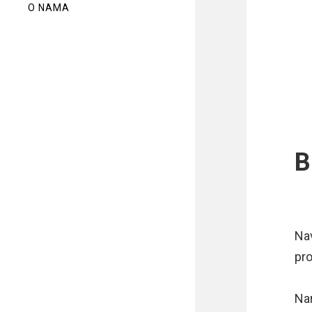
O NAMA
B
Nav
pro
Nar