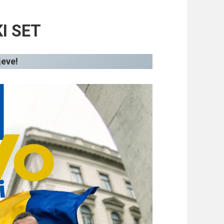
I SET
jeve!