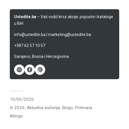
Ustedite.ba
– Vaš vodič kroz akcije, popuste i kataloge
u BiH.
info@ustedite.ba
|
marketing@ustedite.ba
+387 62 57 10 57
Sarajevo, Bosna i Hercegovina
10/06/2026
In
2026
,
Aktuelna sniženja
,
Bingo
,
Prehrana
bingo