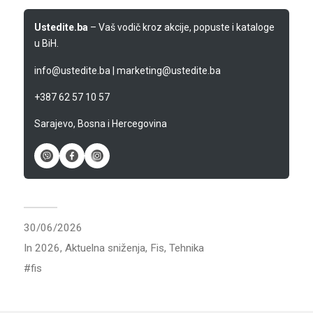
Ustedite.ba
– Vaš vodič kroz akcije, popuste i kataloge
u BiH.
info@ustedite.ba
|
marketing@ustedite.ba
+387 62 57 10 57
Sarajevo, Bosna i Hercegovina
30/06/2026
In
2026
,
Aktuelna sniženja
,
Fis
,
Tehnika
fis