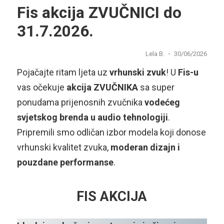
Fis akcija ZVUČNICI do
31.7.2026.
Lela B.
30/06/2026
Pojačajte ritam ljeta uz
vrhunski zvuk
! U
Fis-u
vas očekuje
akcija ZVUČNIKA
sa super
ponudama prijenosnih zvučnika
vodećeg
svjetskog brenda u audio tehnologiji
.
Pripremili smo odličan izbor modela koji donose
vrhunski kvalitet zvuka,
moderan dizajn i
pouzdane performanse
.
FIS AKCIJA