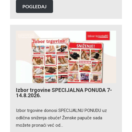
POGLEDAJ
Izbor trgovine SPECIJALNA PONUDA 7-
14.8.2026.
Izbor trgovine donosi SPECIJALNU PONUDU uz
odlična sniženja obuće! Ženske papuče sada
možete pronaći već od…