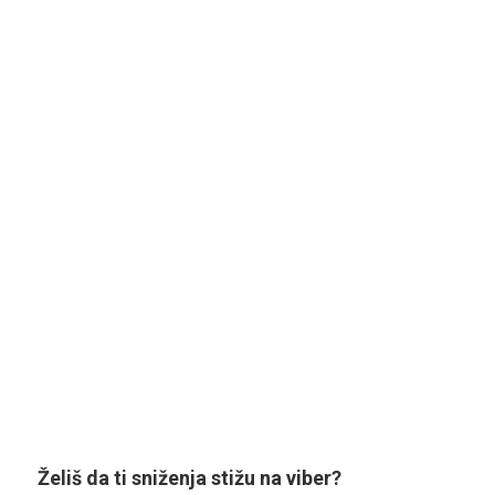
Želiš da ti sniženja stižu na viber?