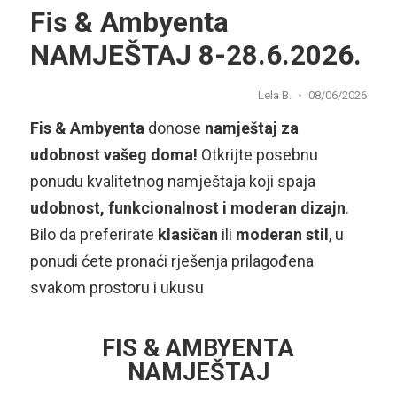
Fis & Ambyenta
NAMJEŠTAJ 8-28.6.2026.
Lela B.
08/06/2026
Fis & Ambyenta
donose
namještaj za
udobnost vašeg doma!
Otkrijte posebnu
ponudu kvalitetnog namještaja koji spaja
udobnost, funkcionalnost i moderan dizajn
.
Bilo da preferirate
klasičan
ili
moderan stil
, u
ponudi ćete pronaći rješenja prilagođena
svakom prostoru i ukusu
FIS & AMBYENTA
NAMJEŠTAJ