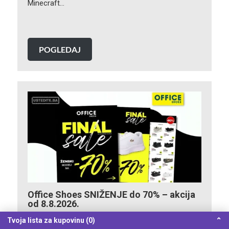
Minecraft…
POGLEDAJ
Office Shoes SNIŽENJE do 70% – akcija
od 8.8.2026.
Tvoja lista za kupovinu (0)
⌃