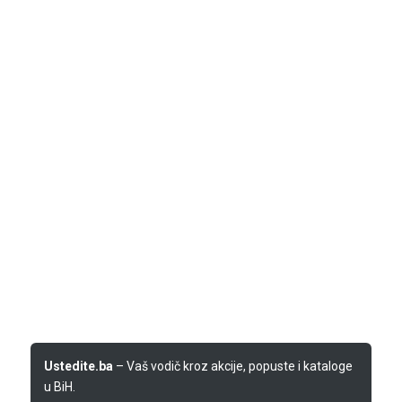
Ustedite.ba
– Vaš vodič kroz akcije, popuste i kataloge
u BiH.