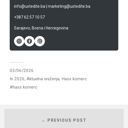
info@ustedite.ba
|
marketing@ustedite.ba
+387 62 57 10 57
Sarajevo, Bosna i Hercegovina
03/06/2026
In
2026
,
Aktuelna sniženja
,
Hass komerc
hass komerc
← PREVIOUS POST