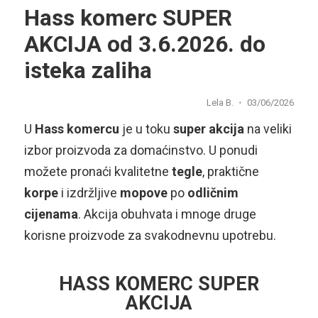
Hass komerc SUPER
AKCIJA od 3.6.2026. do
isteka zaliha
Lela B.
03/06/2026
U
Hass komercu
je u toku
super akcija
na veliki
izbor proizvoda za domaćinstvo. U ponudi
možete pronaći kvalitetne
tegle
, praktične
korpe
i izdržljive
mopove
po
odličnim
cijenama
. Akcija obuhvata i mnoge druge
korisne proizvode za svakodnevnu upotrebu.
HASS KOMERC SUPER
AKCIJA