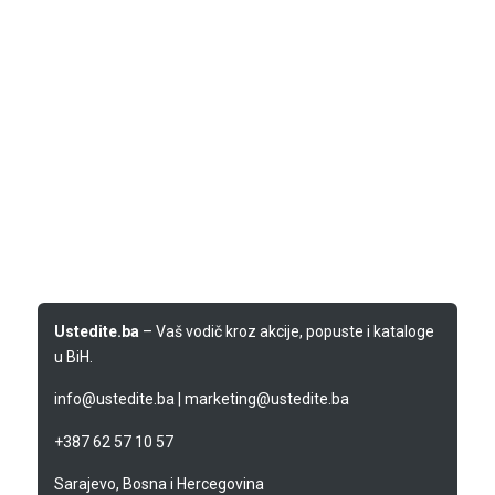
Ustedite.ba
– Vaš vodič kroz akcije, popuste i kataloge
u BiH.
info@ustedite.ba
|
marketing@ustedite.ba
+387 62 57 10 57
Sarajevo, Bosna i Hercegovina