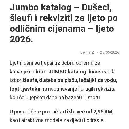
Jumbo katalog – Dušeci,
šlaufi i rekviziti za ljeto po
odličnim cijenama – ljeto
2026.
Belma Z.
28/06/2026
Ljetni dani su ljepši uz dobru opremu za
kupanje i odmor.
JUMBO katalog
donosi veliki
izbor
šlaufa
,
dušeka
za plažu
,
ležaljki
za
vodu
,
lopti
,
jastuka
na napuhavanje i drugih rekvizita
koji će uljepšati dane na bazenu ili moru.
U ponudi ćete pronaći
artikle već od 2,95 KM
,
kao i atraktivne modele za djecu i odrasle.