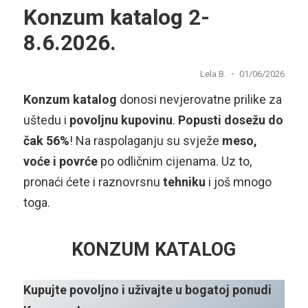
Konzum katalog 2-
8.6.2026.
Lela B.
01/06/2026
Konzum katalog
donosi nevjerovatne prilike za
uštedu i
povoljnu kupovinu
.
Popusti dosežu do
čak 56%
! Na raspolaganju su svježe
meso,
voće i povrće
po odličnim cijenama. Uz to,
pronaći ćete i raznovrsnu
tehniku
i još mnogo
toga.
KONZUM KATALOG
Kupujte povoljno i uživajte u bogatoj ponudi