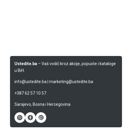
Ustedite.ba
– Vaš vodič kroz akcije, popuste i kataloge
u BiH.
info@ustedite.ba
|
marketing@ustedite.ba
+387 62 57 10 57
Sarajevo, Bosna i Hercegovina