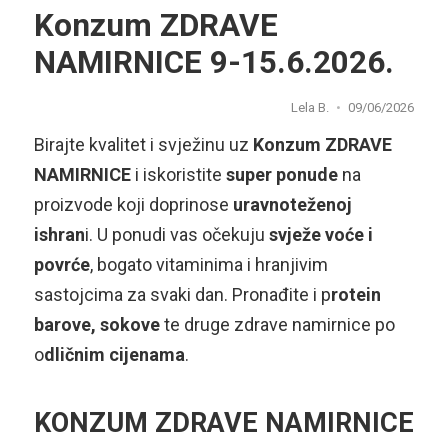
Konzum ZDRAVE
NAMIRNICE 9-15.6.2026.
Lela B.
09/06/2026
Birajte kvalitet i svježinu uz
Konzum ZDRAVE
NAMIRNICE
i iskoristite
super ponude
na
proizvode koji doprinose
uravnoteženoj
ishran
i. U ponudi vas očekuju
svježe voće i
povrće
, bogato vitaminima i hranjivim
sastojcima za svaki dan. Pronađite i p
rotein
barove, sokove
te druge zdrave namirnice po
o
dličnim cijenama
.
KONZUM ZDRAVE NAMIRNICE