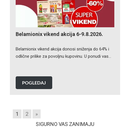
Belamionix vikend akcija 6-9.8.2026.
Belamionix vikend akcija donosi sniženja do 64% i
odlične prilike za povoljnu kupovinu. U ponudi vas…
POGLEDAJ
1
2
»
SIGURNO VAS ZANIMAJU