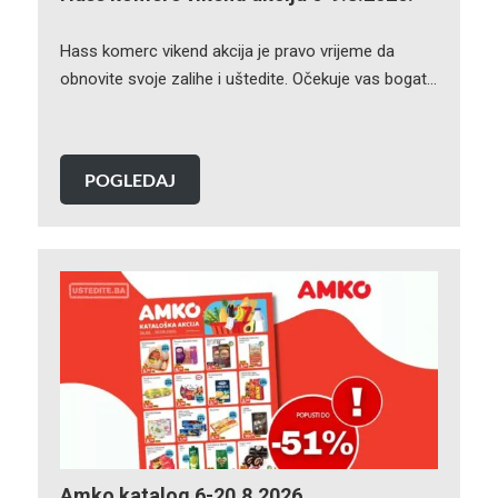
Hass komerc vikend akcija je pravo vrijeme da
obnovite svoje zalihe i uštedite. Očekuje vas bogat…
POGLEDAJ
Amko katalog 6-20.8.2026.