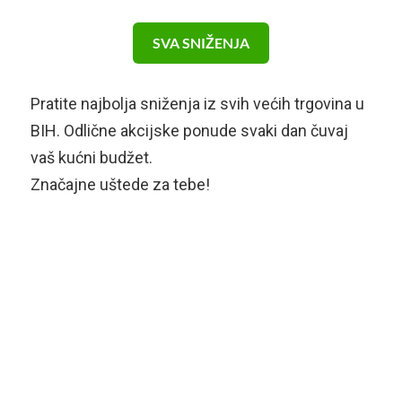
SVA SNIŽENJA
Pratite najbolja sniženja iz svih većih trgovina u
BIH. Odlične akcijske ponude svaki dan čuvaj
vaš kućni budžet.
Značajne uštede za tebe!