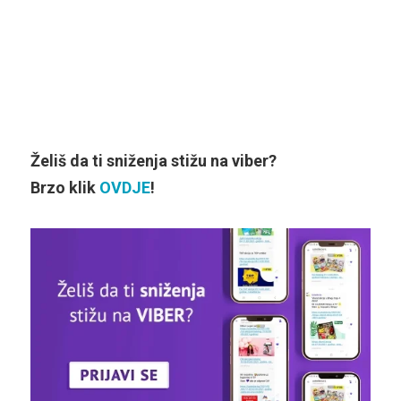
Želiš da ti sniženja stižu na viber?
Brzo klik
OVDJE
!