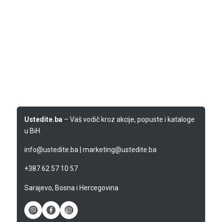
Ustedite.ba
– Vaš vodič kroz akcije, popuste i kataloge
u BiH.
info@ustedite.ba
|
marketing@ustedite.ba
+387 62 57 10 57
Sarajevo, Bosna i Hercegovina