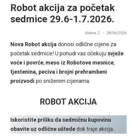
Robot akcija za početak
sedmice 29.6-1.7.2026.
Belma Z.
28/06/2026
Nova Robot akcija
donosi odlične cijene za
početak sedmice! U ponudi vas očekuju
svježe
voće i povrće
,
meso iz Robotove mesnice
,
tjestenina, peciva i brojni prehrambeni
proizvodi
po sniženim cijenama.
ROBOT AKCIJA
Iskoristite priliku da sedmičnu kupovinu
obavite uz odlične uštede
dok traje akcija.