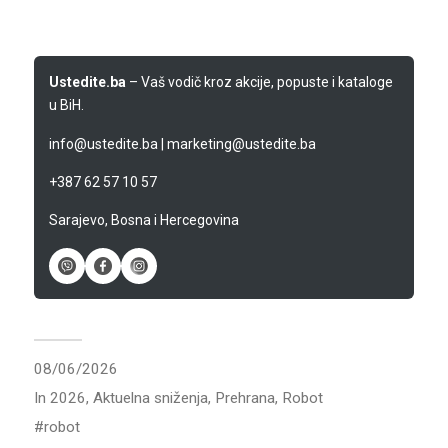
Ustedite.ba
– Vaš vodič kroz akcije, popuste i kataloge
u BiH.
info@ustedite.ba
|
marketing@ustedite.ba
+387 62 57 10 57
Sarajevo, Bosna i Hercegovina
08/06/2026
In
2026
,
Aktuelna sniženja
,
Prehrana
,
Robot
robot