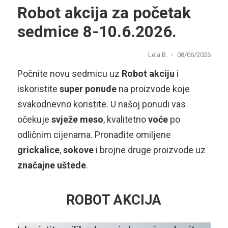
Robot akcija za početak
sedmice 8-10.6.2026.
Lela B.
08/06/2026
Počnite novu sedmicu uz
Robot akciju
i
iskoristite
super ponude
na proizvode koje
svakodnevno koristite. U našoj ponudi vas
očekuje
svježe meso
, kvalitetno
voće
po
odličnim cijenama. Pronađite omiljene
grickalice
,
sokove
i brojne druge proizvode uz
značajne uštede
.
ROBOT AKCIJA