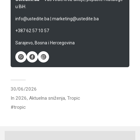
u BiH.
info@ustedite.ba
|
marketing@ustedite.ba
+387 62 57 10 57
Sarajevo, Bosna i Hercegovina
30/06/2026
In
2026
,
Aktuelna sniženja
,
Tropic
tropic