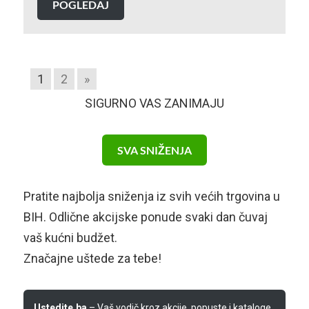
POGLEDAJ
1
2
»
SIGURNO VAS ZANIMAJU
SVA SNIŽENJA
Pratite najbolja sniženja iz svih većih trgovina u
BIH. Odlične akcijske ponude svaki dan čuvaj
vaš kućni budžet.
Značajne uštede za tebe!
Ustedite.ba
– Vaš vodič kroz akcije, popuste i kataloge