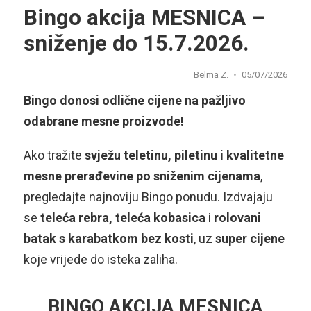
Bingo akcija MESNICA –
sniženje do 15.7.2026.
Belma Z.
05/07/2026
Bingo donosi odlične cijene na pažljivo
odabrane mesne proizvode!
Ako tražite
svježu teletinu, piletinu i kvalitetne
mesne prerađevine po sniženim cijenama
,
pregledajte najnoviju Bingo ponudu. Izdvajaju
se
teleća rebra, teleća kobasica
i
rolovani
batak s karabatkom bez kosti
, uz
super cijene
koje vrijede do isteka zaliha.
BINGO AKCIJA MESNICA