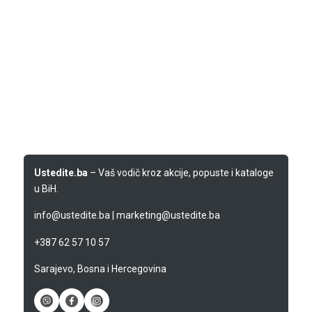
Ustedite.ba
– Vaš vodič kroz akcije, popuste i kataloge
u BiH.
info@ustedite.ba
|
marketing@ustedite.ba
+387 62 57 10 57
Sarajevo, Bosna i Hercegovina