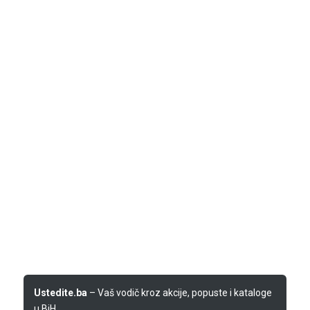
Ustedite.ba
– Vaš vodič kroz akcije, popuste i kataloge
u BiH.