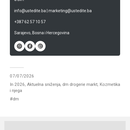
info@ustedite.ba
|
marketing@ustedite.ba
+387 62 57 10 57
Sarajevo, Bosna i Hercegovina
07/07/2026
In
2026
,
Aktuelna sniženja
,
dm drogerie markt
,
Kozmetika
i njega
dm