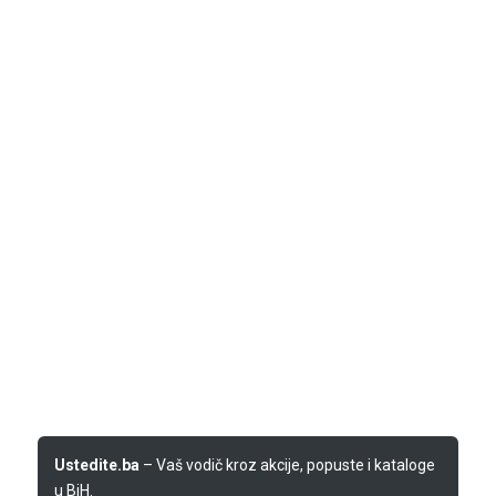
Ustedite.ba
– Vaš vodič kroz akcije, popuste i kataloge
u BiH.