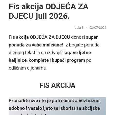
Fis akcija ODJEĆA ZA
DJECU juli 2026.
Lela B.
02/07/2026
Fis akcija ODJEĆA ZA DJECU
donosi
super
ponude za vaše mališane
! Iz bogate ponude
dječjeg tekstila su izdvojili
lagane ljetne
haljinice
,
komplete
i
kupaći program
po
odličnim cijenama.
FIS AKCIJA
Pronađite sve što je potrebno za bezbrižno,
udobno i veselo ljeto te iskoristite akcijske