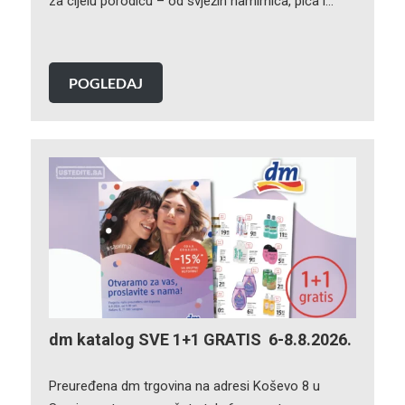
za cijelu porodicu – od svježih namirnica, pića i…
POGLEDAJ
dm katalog SVE 1+1 GRATIS 6-8.8.2026.
Preuređena dm trgovina na adresi Koševo 8 u