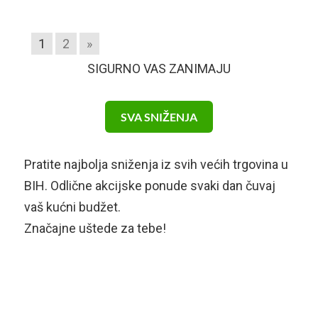
1
2
»
SIGURNO VAS ZANIMAJU
SVA SNIŽENJA
Pratite najbolja sniženja iz svih većih trgovina u
BIH. Odlične akcijske ponude svaki dan čuvaj
vaš kućni budžet.
Značajne uštede za tebe!