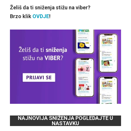
Želiš da ti sniženja stižu na viber?
Brzo klik
OVDJE
!
NAJNOVIJA SNIŽENJA POGLEDAJTE U
NASTAVKU