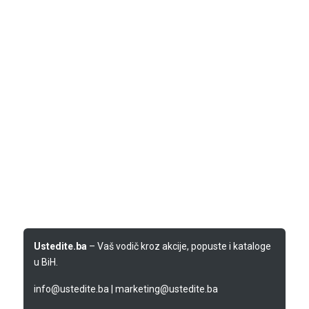
Ustedite.ba
– Vaš vodič kroz akcije, popuste i kataloge
u BiH.
info@ustedite.ba
|
marketing@ustedite.ba