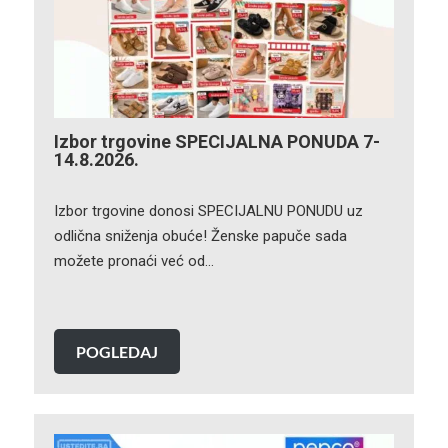
Izbor trgovine SPECIJALNA PONUDA 7-
14.8.2026.
Izbor trgovine donosi SPECIJALNU PONUDU uz
odlična sniženja obuće! Ženske papuče sada
možete pronaći već od…
POGLEDAJ