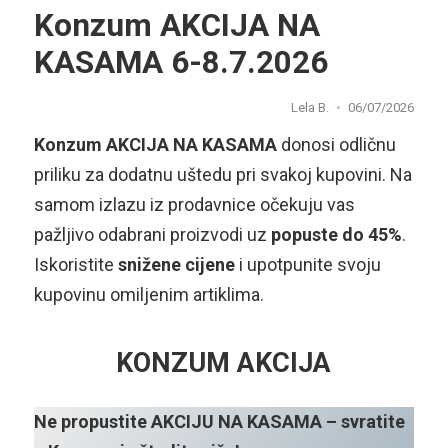
Konzum AKCIJA NA
KASAMA 6-8.7.2026
Lela B.
06/07/2026
Konzum AKCIJA NA KASAMA
donosi odličnu
priliku za dodatnu uštedu pri svakoj kupovini. Na
samom izlazu iz prodavnice očekuju vas
pažljivo odabrani proizvodi uz
popuste do 45%
.
Iskoristite
snižene cijene
i upotpunite svoju
kupovinu omiljenim artiklima.
KONZUM AKCIJA
Ne propustite AKCIJU NA KASAMA – svratite