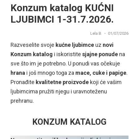
Konzum katalog KUĆNI
LJUBIMCI 1-31.7.2026.
Lela B.
01/07/2026
Razveselite svoje
kućne ljubimce
uz
novi
Konzum katalog
i iskoristite
sjajne ponude
na
sve što im je potrebno. U ponudi vas očekuje
hrana
i još mnogo toga za
mace, cuke i papige
.
Pronađite
kvalitetne proizvode
koji će vašim
ljubimcima pružiti njegu i uravnoteženu
prehranu.
KONZUM KATALOG