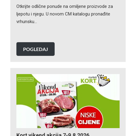
Otkrijte odlične ponude na omiljene proizvode za
ljepotu i njegu. U novom CM katalogu pronađite
vrhunsku…
POGLEDAJ
Kort vikend akcija 7-9.8.2026.