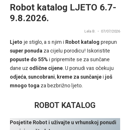
Robot katalog LJETO 6.7-
9.8.2026.
Lela B.
07/07/2026
Ljeto
je stiglo, a s njim i
Robot katalog
prepun
super ponuda
za cijelu porodicu! Iskoristite
popuste do 55%
i pripremite se za sunčane
dane uz
odlične cijene
. U ponudi vas očekuju
odjeća
,
suncobrani
,
kreme za sunčanje
i
još
mnogo toga
za bezbrižno ljeto.
ROBOT KATALOG
Posjetite Robot i uživajte u vrhunskoj ponudi