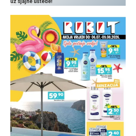
uz sjajne uštede!