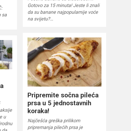
Gotovo za 15 minuta! Jeste li znali
Č:
da su banane najpopularnije voće
a sa
na svijetu?…
na
Pripremite sočna pileća
prsa u 5 jednostavnih
5
koraka!
saksije
će u
Najčešća greška prilikom
rirodnu
pripremanja pilećih prsa je
e da…