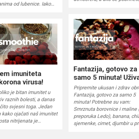
anima od lubenice. Iako…
Fantazija, gotovo za
em imuniteta
samo 5 minuta! Uživa
 korona virusa!
Pripremite ukusan i zdrav ob
iko je bitan imunitet u
Fantazija, gotovo za samo 5
tiv raznih bolesti, a danas
minuta! Potrebne su vam:
ito svjesni toga. Jedan
Smrznuta borovnice i maline
 kako ojačati naš imunitet
preporuka Ledo), banana, chi
dosta nitrijenata je…
sjemenke, cimet, djumbir u p