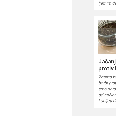
ljetnim d
Jačanj
protiv
Znamo kol
borbi pro
smo naroč
od načina
i unijeti 