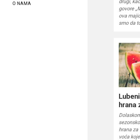
drugi, ka
O NAMA
govore „M
ova majic
smo da to
Lubeni
hrana 
Dolaskom 
sezonsko
hrana za
voća koje