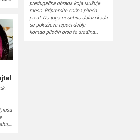
predugačka obrada koja isušuje
meso. Pripremite sočna pileća
prsa! Do toga posebno dolazi kada
se pokušava ispeći deblji
komad pilećih prsa te sredina…
jte!
rok.
 (naša
a
rahu,…