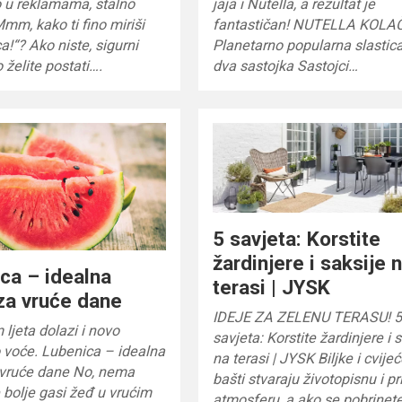
o u reklamama, stalno
jaja i Nutella, a rezultat je
mm, kako ti fino miriši
fantastičan! NUTELLA KOLA
a!“? Ako niste, sigurni
Planetarno popularna slastic
 želite postati….
dva sastojka Sastojci…
5 savjeta: Korstite
žardinjere i saksije 
ca – idealna
terasi | JYSK
za vruće dane
IDEJE ZA ZELENU TERASU! 
ljeta dolazi i novo
savjeta: Korstite žardinjere i 
 voće. Lubenica – idealna
na terasi | JYSK Biljke i cvije
 vruće dane No, nema
bašti stvaraju životopisnu i p
 bolje gasi žeđ u vrućim
atmosferu, a ako se pobrinet