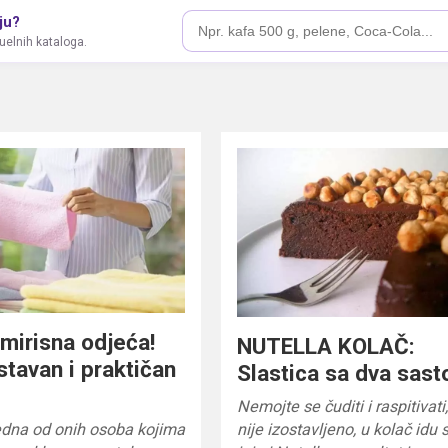
ju?
tuelnih kataloga.
 mirisna odjeća!
NUTELLA KOLAČ:
tavan i praktičan
Slastica sa dva sast
Nemojte se čuditi i raspitivati
jedna od onih osoba kojima
nije izostavljeno, u kolač idu