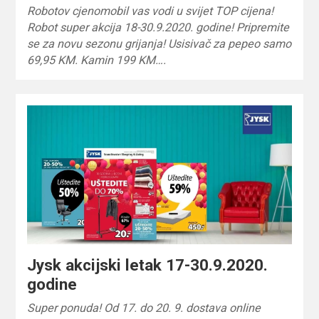
Robotov cjenomobil vas vodi u svijet TOP cijena!
Robot super akcija 18-30.9.2020. godine! Pripremite
se za novu sezonu grijanja! Usisivač za pepeo samo
69,95 KM. Kamin 199 KM….
Jysk akcijski letak 17-30.9.2020.
godine
Super ponuda! Od 17. do 20. 9. dostava online