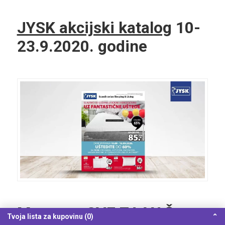
JYSK akcijski katalog
10-
23.9.2020. godine
Mercator SVE ZA VAŠ
Tvoja lista za kupovinu (0)
⌃