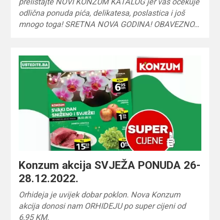
prelistajte NOVI KONZUM KATALOG jer vas očekuje
odlična ponuda pića, delikatesa, poslastica i još
mnogo toga! SRETNA NOVA GODINA! OBAVEZNO…
Konzum akcija SVJEŽA PONUDA 26-
28.12.2022.
Orhideja je uvijek dobar poklon. Nova Konzum
akcija donosi nam ORHIDEJU po super cijeni od
6,95 KM.