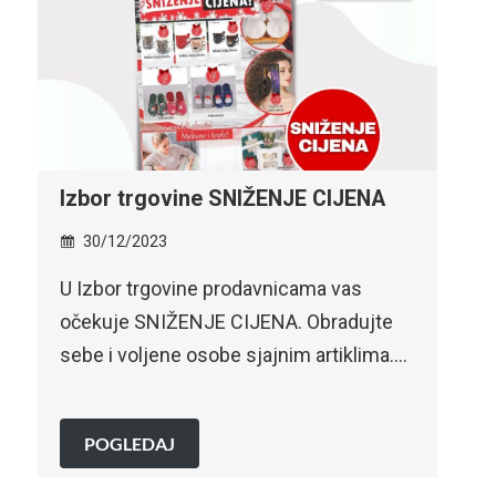
Robot SPECIJALNA AKCIJA –
sniženje do 31.12.2023.
30/12/2023
DOČEKAJ NOVU GODINU SA STILOM –
SPECIJALNA AKCIJA!Pridruži nam se u
….
slavlju i podigni čašu…
POGLEDAJ