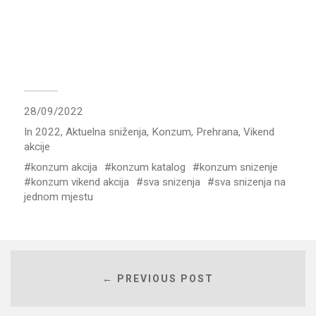
28/09/2022
In
2022
,
Aktuelna sniženja
,
Konzum
,
Prehrana
,
Vikend
akcije
konzum akcija
konzum katalog
konzum snizenje
konzum vikend akcija
sva snizenja
sva snizenja na
jednom mjestu
← PREVIOUS POST