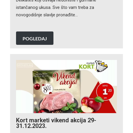
Delikates koji osvaja hedoniste i gurmane
istančanog ukusa. Sve što vam treba za
novogodišnje slavlje pronađite…
POGLEDAJ
Kort marketi vikend akcija 29-
31.12.2023.