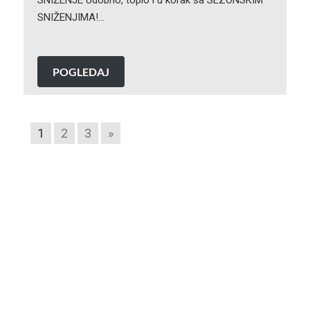
SNIŽENJIMA!…
POGLEDAJ
1
2
3
»