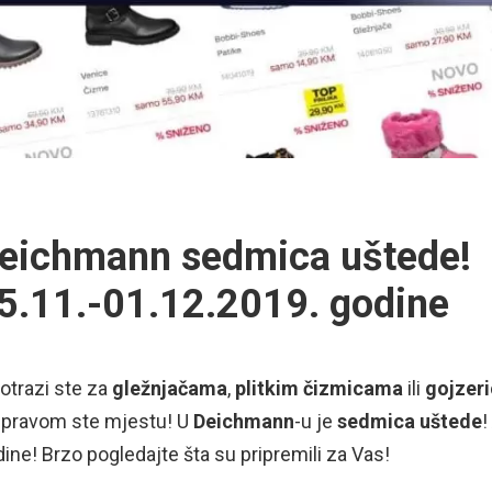
eichmann sedmica uštede!
5.11.-01.12.2019. godine
otrazi ste za
gležnjačama
,
plitkim
čizmicama
ili
gojzer
 pravom ste mjestu! U
Deichmann
-u je
sedmica
uštede
!
ine! Brzo pogledajte šta su pripremili za Vas!