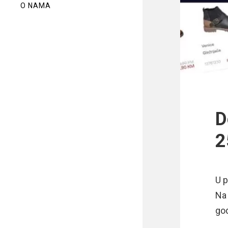
O NAMA
D
2
U p
Na
god