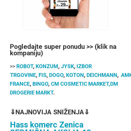
Pogledajte super ponudu >> (klik na
kompaniju)
>>
ROBOT
,
KONZUM
,
JYSK
,
IZBOR
TRGOVINE
,
FIS
,
DOGO
,
KOTON
,
DEICHMANN
,
AM
FRANCE
,
BINGO
,
CM COSMETIC MARKET,
DM
DROGERIE MARKT
.
⇓
NAJNOVIJA SNIŽENJA⇓
Hass komerc Zenica