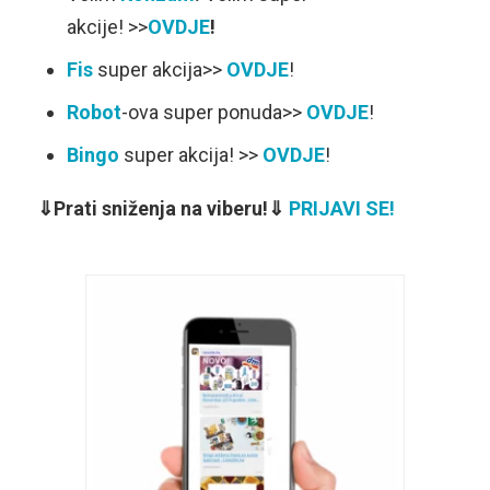
akcije! >>
OVDJE
!
Fis
super akcija>>
OVDJE
!
Robot
-ova super ponuda>>
OVDJE
!
Bingo
super akcija! >>
OVDJE
!
⇓Prati sniženja na viberu!⇓
PRIJAVI SE!