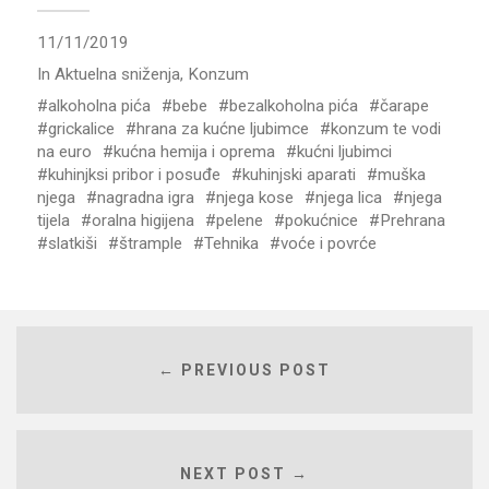
11/11/2019
In
Aktuelna sniženja
,
Konzum
alkoholna pića
bebe
bezalkoholna pića
čarape
grickalice
hrana za kućne ljubimce
konzum te vodi
na euro
kućna hemija i oprema
kućni ljubimci
kuhinjksi pribor i posuđe
kuhinjski aparati
muška
njega
nagradna igra
njega kose
njega lica
njega
tijela
oralna higijena
pelene
pokućnice
Prehrana
slatkiši
štrample
Tehnika
voće i povrće
← PREVIOUS POST
NEXT POST →