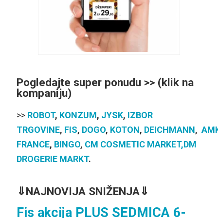
Pogledajte super ponudu >> (klik na
kompaniju)
>>
ROBOT
,
KONZUM
,
JYSK
,
IZBOR
TRGOVINE
,
FIS
,
DOGO
,
KOTON
,
DEICHMANN
,
AM
FRANCE
,
BINGO
,
CM COSMETIC MARKET,
DM
DROGERIE MARKT
.
⇓
NAJNOVIJA SNIŽENJA⇓
Fis akcija PLUS SEDMICA 6-