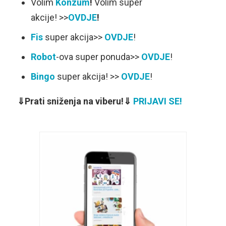
Volim
Konzum
!
Volim super
akcije! >>
OVDJE
!
Fis
super akcija>>
OVDJE
!
Robot
-ova super ponuda>>
OVDJE
!
Bingo
super akcija! >>
OVDJE
!
⇓Prati sniženja na viberu!⇓
PRIJAVI SE!