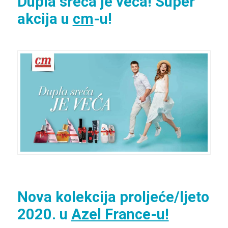
Dupla sreća je veća! Super
akcija u
cm
-u!
Nova kolekcija proljeće/ljeto
2020. u
Azel France-u!