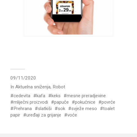
09/11/2020
In
Aktuelna sniženja
,
Robot
cedevita
kafa
keks
mesne preradjevine
mliječni proizvodi
papuče
pokućnice
povrće
Prehrana
slatkiši
sok
svježe meso
toalet
papir
uređaji za grijanje
voće