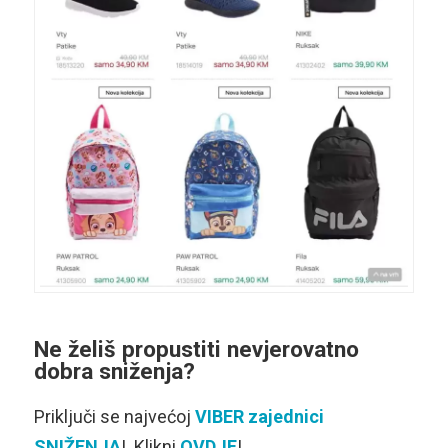
Ne želiš propustiti nevjerovatno
dobra
sniženja
?
Priključi se najvećoj
VIBER zajednici
SNIŽENJA
! Klikni
OVDJE
!