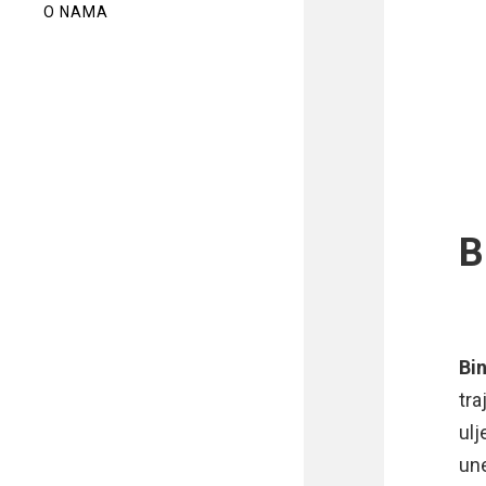
O NAMA
B
Bin
tra
ulj
une