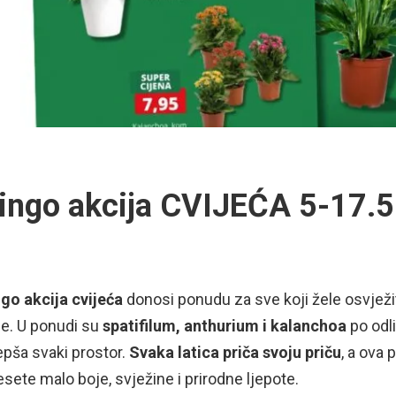
ingo akcija CVIJEĆA 5-17.5
go akcija cvijeća
donosi ponudu za sve koji žele osvježiti
je. U ponudi su
spatifilum, anthurium i kalanchoa
po odli
epša svaki prostor.
Svaka latica priča svoju priču
, a ova 
sete malo boje, svježine i prirodne ljepote.