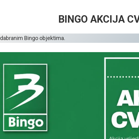
BINGO AKCIJA C
odabranim Bingo objektima.