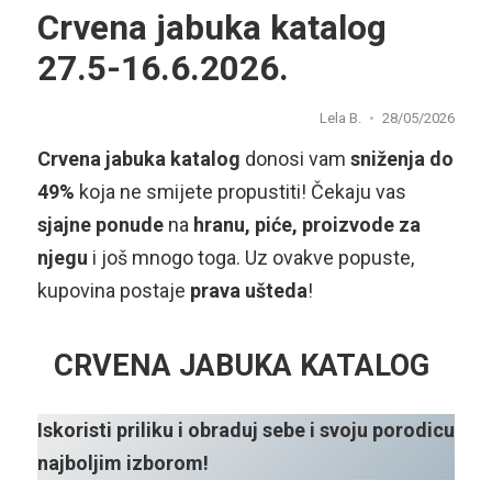
Crvena jabuka katalog
27.5-16.6.2026.
Lela B.
28/05/2026
Crvena jabuka katalog
donosi vam
sniženja do
49%
koja ne smijete propustiti! Čekaju vas
sjajne ponude
na
hranu, piće, proizvode za
njegu
i još mnogo toga. Uz ovakve popuste,
kupovina postaje
prava ušteda
!
CRVENA JABUKA KATALOG
Iskoristi priliku i obraduj sebe i svoju porodicu
najboljim izborom!