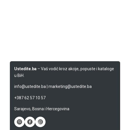
Ustedite.ba
– Vaš vodič kroz akcije, popuste i kataloge
u BiH.
info@ustedite.ba
|
marketing@ustedite.ba
+387 62 57 10 57
Sarajevo, Bosna i Hercegovina