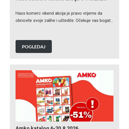
Hass komerc vikend akcija je pravo vrijeme da
obnovite svoje zalihe i uštedite. Očekuje vas bogat…
POGLEDAJ
Amko katalog 6-20.8.2026.