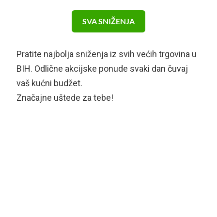
SVA SNIŽENJA
Pratite najbolja sniženja iz svih većih trgovina u
BIH. Odlične akcijske ponude svaki dan čuvaj
vaš kućni budžet.
Značajne uštede za tebe!