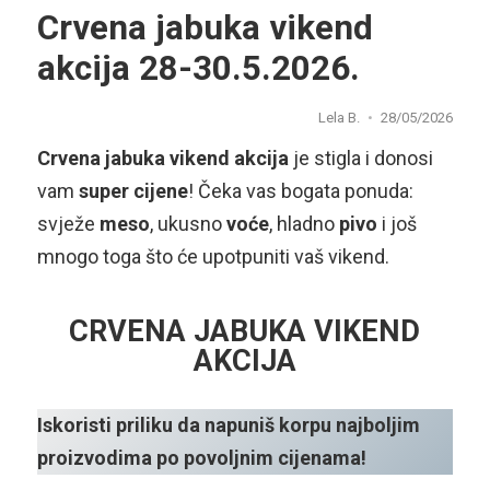
Crvena jabuka vikend
akcija 28-30.5.2026.
Lela B.
28/05/2026
Crvena jabuka vikend akcija
je stigla i donosi
vam
super cijene
! Čeka vas bogata ponuda:
svježe
meso
, ukusno
voće
, hladno
pivo
i još
mnogo toga što će upotpuniti vaš vikend.
CRVENA JABUKA VIKEND
AKCIJA
Iskoristi priliku da napuniš korpu najboljim
proizvodima po povoljnim cijenama!