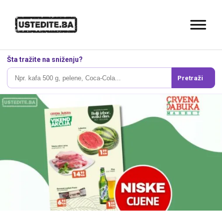
Šta tražite na sniženju?
Pretraži