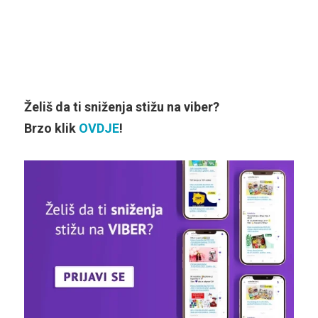
Želiš da ti sniženja stižu na viber?
Brzo klik
OVDJE
!