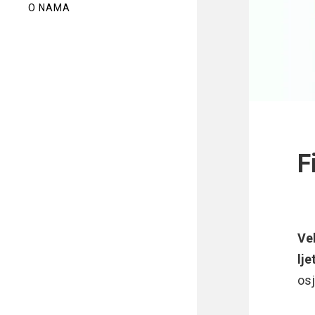
O NAMA
F
Vel
lje
os