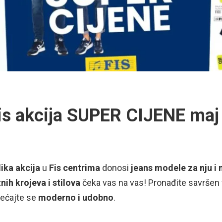
is akcija SUPER CIJENE maj
ika akcija
u
Fis centrima
donosi
jeans modele za nju i 
tnih krojeva i stilova
čeka vas na vas! Pronađite savršen f
jećajte se
moderno i udobno
.