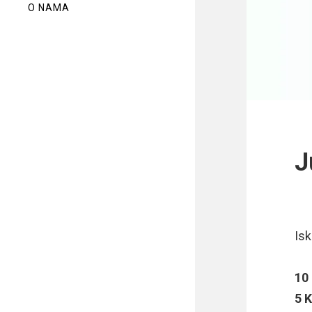
O NAMA
J
Isk
10
5 