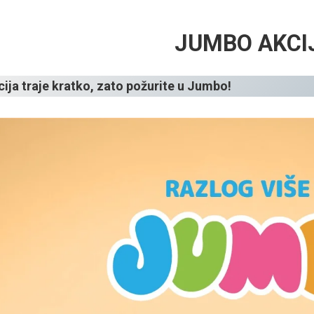
JUMBO AKCI
ija traje kratko, zato požurite u Jumbo!